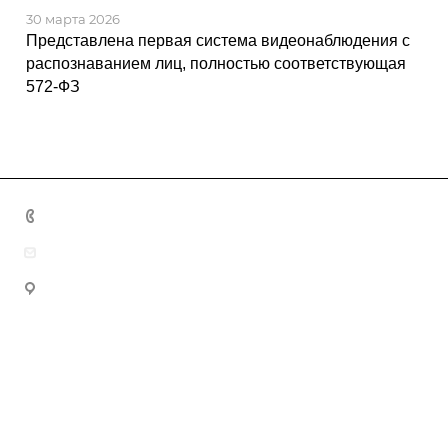
30 марта 2026
Представлена первая система видеонаблюдения с
распознаванием лиц, полностью соответствующая
572-ФЗ
+7 (499) 430-00-38
info@atronik.ru
117587, Москва, Варшавское шоссе, дом 118,
СКБ:
корпус 1 (Бизнес-центр "Варшавка Sky")
124460, г.Москва, г. Зеленоград, проезд
Производство:
4801, дом 7, стр. 5, (территория Квант)
Служба технической поддержки:
E-mail:
support@atronik.ru