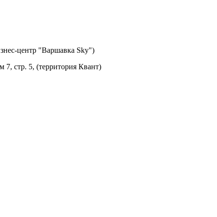
изнес-центр "Варшавка Sky")
м 7, стр. 5, (территория Квант)