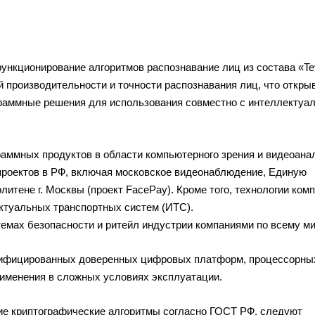
ункционирование алгоритмов распознавание лиц из состава «
Te
й производительности и точности распознавания лиц, что откры
раммные решения для использования совместно с интеллектуа
раммных продуктов в области компьютерного зрения и видеоана
проектов в РФ, включая московское видеонаблюдение, Единую
литене г. Москвы (проект FacePay). Кроме того, технологии ком
ектуальных транспортных систем (ИТС).
емах безопасности и ритейл индустрии компаниями по всему ми
нифицированных доверенных цифровых платформ, процессорны
рименения в сложных условиях эксплуатации.
 криптографические алгоритмы согласно ГОСТ РФ, следуют