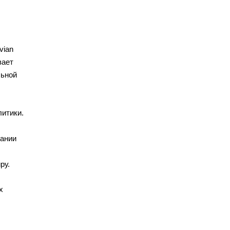
vian
вает
льной
литики.
пании
ру.
х