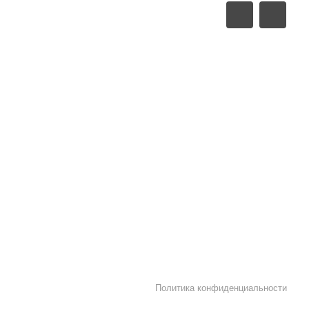
ва, г. Зеленоград, проезд
Служба
я Квант)
технической
поддержки:
E-mail:
support@atronik.ru
 транспорт
рт
Политика конфиденциальности