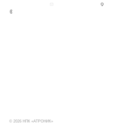
+7 (499)
info@atronik.ru
СКБ:
117587
корпус 1 (Б
430-00-
38
Компания
Продукция
О компании
Модули центрально
Лицензии
Встраиваемые и бо
компьютеры
Партнеры
Компьютерное киб
Вакансии
зрение
Новости
© 2026 НПК «АТРОНИК»
Киберзащита