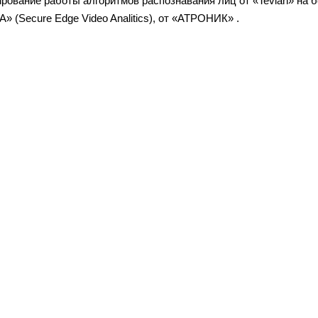
ование работы алгоритмов распознавания лиц от «Tevian» на б
» (Secure Edge Video Analitics)
, от «АТРОНИК» .