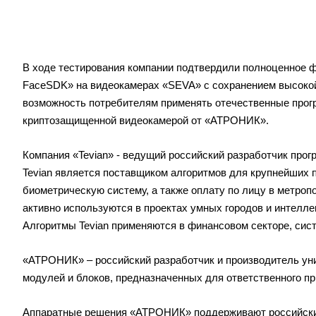
В ходе тестирования компании подтвердили полноценное ф
FaceSDK
» на видеокамерах «
SEVA
» с сохранением высоко
возможность потребителям применять отечественные прог
криптозащищенной видеокамерой от «АТРОНИК».
Компания «Tevian» - ведущий российский разработчик прог
Tevian является поставщиком алгоритмов для крупнейших 
биометрическую систему, а также оплату по лицу в метропо
активно используются в проектах умных городов и интелл
Алгоритмы Tevian применяются в финансовом секторе, сист
«АТРОНИК» – российский разработчик и производитель у
модулей и блоков, предназначенных для ответственного п
Аппаратные решения «АТРОНИК» поддерживают российские