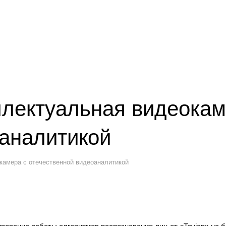
ллектуальная видеокам
оаналитикой
камера с отечественной видеоаналитикой