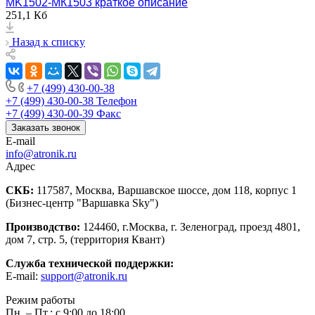
МK1502-МК1503 краткое описание
251,1 Кб
Назад к списку
+7 (499) 430-00-38
+7 (499) 430-00-38
Телефон
+7 (499) 430-00-39
Факс
Заказать звонок
E-mail
info@atronik.ru
Адрес
СКБ:
117587, Москва, Варшавское шоссе, дом 118, корпус 1
(Бизнес-центр "Варшавка Sky")
Производство:
124460, г.Москва, г. Зеленоград, проезд 4801,
дом 7, стр. 5, (территория Квант)
Служба технической поддержки:
E-mail:
support@atronik.ru
Режим работы
Пн. – Пт.: с 9:00 до 18:00