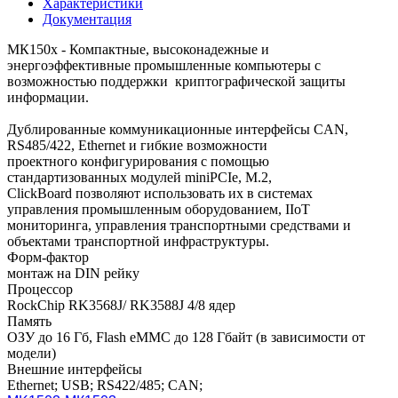
Характеристики
Документация
МК150x - Компактные, высоконадежные и
энергоэффективные промышленные компьютеры с
возможностью поддержки криптографической защиты
информации.
Дублированные коммуникационные интерфейсы CAN,
RS485/422, Ethernet и гибкие возможности
проектного конфигурирования с помощью
стандартизованных модулей miniPCIe, M.2,
ClickBoard позволяют использовать их в системах
управления промышленным оборудованием, IIoT
мониторинга, управления транспортными средствами и
объектами транспортной инфраструктуры.
Форм-фактор
монтаж на DIN рейку
Процессор
RockChip RK3568J/ RK3588J 4/8 ядер
Память
ОЗУ до 16 Гб, Flash eMMC до 128 Гбайт (в зависимости от
модели)
Внешние интерфейсы
Ethernet; USB; RS422/485; CAN;