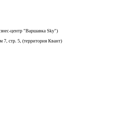
изнес-центр "Варшавка Sky")
м 7, стр. 5, (территория Квант)