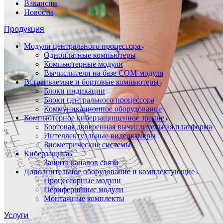
Вакансии
Новости
Продукция
Модули центрального процессора
Одноплатные компьютеры
Компьютерные модули
Вычислители на базе COM-модуля
Встраиваемые и бортовые компьютеры
Блоки индикации
Блоки центрального процессора
Коммуникационное оборудование
Компьютерное киберзащищенное зрение
Бортовая доверенная вычислительная платформа
Интеллектуальные видеокамеры
Биометрические системы
Киберзащита
Защита каналов связи
Дополнительное оборудование и комплектующие
Процессорные модули
Периферийные модули
Монтажные комплекты
Услуги