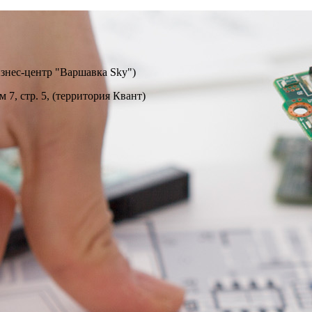
изнес-центр "Варшавка Sky")
м 7, стр. 5, (территория Квант)