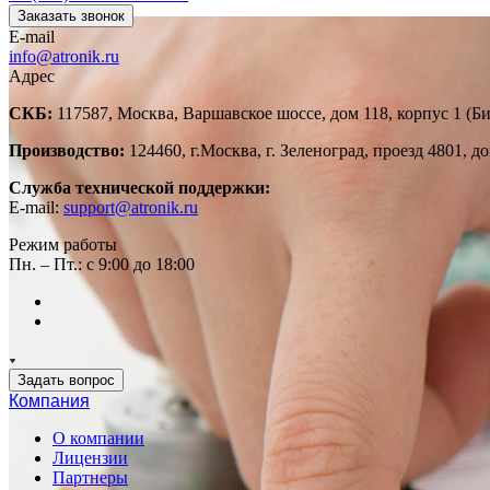
Заказать звонок
E-mail
info@atronik.ru
Адрес
СКБ:
117587, Москва, Варшавское шоссе, дом 118, корпус 1 (Б
Производство:
124460, г.Москва, г. Зеленоград, проезд 4801, до
Служба технической поддержки:
E-mail:
support@atronik.ru
Режим работы
Пн. – Пт.: с 9:00 до 18:00
Задать вопрос
Компания
О компании
Лицензии
Партнеры